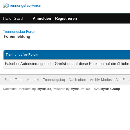
Hallo, Gast!
Anmelden
Registrieren
Trennungsfaq-Forum
Forenmeldung
Trennungsfaq-Forum
Falscher Autorisierungscode! Greifst du auf diese Funktion auf die üblich
Foren-Team
Kontakt
Trennungsfaq
Nach oben
Archiv-Modus
Alle For
Deutsche Übersetzung:
MyBB.de
, Powered by
MyBB
, © 2002-2026
MyBB Group
.