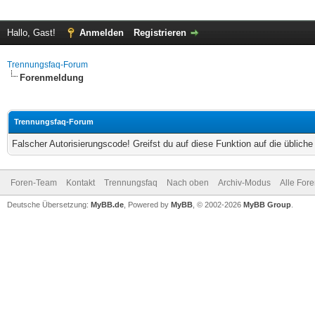
Hallo, Gast!
Anmelden
Registrieren
Trennungsfaq-Forum
Forenmeldung
Trennungsfaq-Forum
Falscher Autorisierungscode! Greifst du auf diese Funktion auf die üblich
Foren-Team
Kontakt
Trennungsfaq
Nach oben
Archiv-Modus
Alle For
Deutsche Übersetzung:
MyBB.de
, Powered by
MyBB
, © 2002-2026
MyBB Group
.