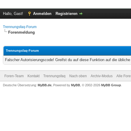
Hallo, Gast!
Anmelden
Registrieren
Trennungsfaq-Forum
Forenmeldung
Trennungsfaq-Forum
Falscher Autorisierungscode! Greifst du auf diese Funktion auf die üblich
Foren-Team
Kontakt
Trennungsfaq
Nach oben
Archiv-Modus
Alle For
Deutsche Übersetzung:
MyBB.de
, Powered by
MyBB
, © 2002-2026
MyBB Group
.