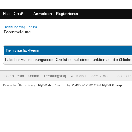
Hallo, Gast!
Anmelden
Registrieren
Trennungsfaq-Forum
Forenmeldung
Trennungsfaq-Forum
Falscher Autorisierungscode! Greifst du auf diese Funktion auf die üblich
Foren-Team
Kontakt
Trennungsfaq
Nach oben
Archiv-Modus
Alle For
Deutsche Übersetzung:
MyBB.de
, Powered by
MyBB
, © 2002-2026
MyBB Group
.