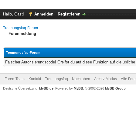
Hallo, Gast!
Anmelden
Registrieren
Trennungsfaq-Forum
Forenmeldung
Trennungsfaq-Forum
Falscher Autorisierungscode! Greifst du auf diese Funktion auf die üblich
Foren-Team
Kontakt
Trennungsfaq
Nach oben
Archiv-Modus
Alle For
Deutsche Übersetzung:
MyBB.de
, Powered by
MyBB
, © 2002-2026
MyBB Group
.