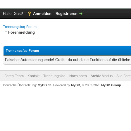
Hallo, Gast!
Anmelden
Registrieren
Trennungsfaq-Forum
Forenmeldung
Trennungsfaq-Forum
Falscher Autorisierungscode! Greifst du auf diese Funktion auf die üblich
Foren-Team
Kontakt
Trennungsfaq
Nach oben
Archiv-Modus
Alle For
Deutsche Übersetzung:
MyBB.de
, Powered by
MyBB
, © 2002-2026
MyBB Group
.