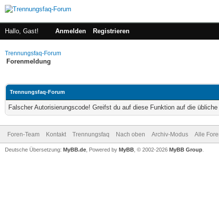
Hallo, Gast!
Anmelden
Registrieren
Trennungsfaq-Forum
Forenmeldung
Trennungsfaq-Forum
Falscher Autorisierungscode! Greifst du auf diese Funktion auf die üblich
Foren-Team
Kontakt
Trennungsfaq
Nach oben
Archiv-Modus
Alle For
Deutsche Übersetzung:
MyBB.de
, Powered by
MyBB
, © 2002-2026
MyBB Group
.