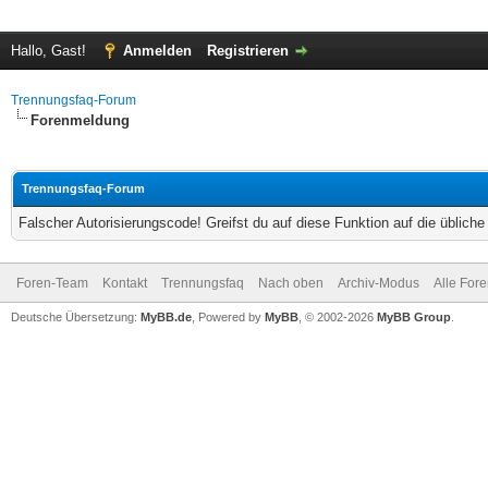
Hallo, Gast!
Anmelden
Registrieren
Trennungsfaq-Forum
Forenmeldung
Trennungsfaq-Forum
Falscher Autorisierungscode! Greifst du auf diese Funktion auf die üblich
Foren-Team
Kontakt
Trennungsfaq
Nach oben
Archiv-Modus
Alle For
Deutsche Übersetzung:
MyBB.de
, Powered by
MyBB
, © 2002-2026
MyBB Group
.