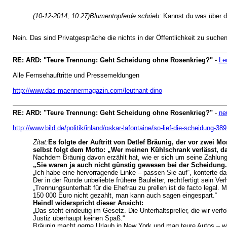
(10-12-2014, 10:27)
Blumentopferde schrieb:
Kannst du was über 
Nein. Das sind Privatgespräche die nichts in der Öffentlichkeit zu suchen
RE: ARD: "Teure Trennung: Geht Scheidung ohne Rosenkrieg?"
-
Le
Alle Fernsehauftritte und Pressemeldungen
http://www.das-maennermagazin.com/leutnant-dino
RE: ARD: "Teure Trennung: Geht Scheidung ohne Rosenkrieg?"
-
ne
http://www.bild.de/politik/inland/oskar-lafontaine/so-lief-die-scheidung-38
Zitat:
Es folgte der Auftritt von Detlef Bräunig, der vor zwei 
selbst folgt dem Motto: „Wer meinen Kühlschrank verlässt, da
Nachdem Bräunig davon erzählt hat, wie er sich um seine Zahlungsp
„Sie waren ja auch nicht günstig gewesen bei der Scheidung.
„Ich habe eine hervorragende Linke – passen Sie auf“, konterte d
Der in der Runde unbeliebte frühere Bauleiter, rechtfertigt sein Ver
„Trennungsunterhalt für die Ehefrau zu prellen ist de facto legal.
150 000 Euro nicht gezahlt, man kann auch sagen eingespart.“
Heindl widerspricht dieser Ansicht:
„Das steht eindeutig im Gesetz. Die Unterhaltspreller, die wir ver
Justiz überhaupt keinen Spaß.“
Bräunig macht gerne Urlaub in New York und mag teure Autos – wie 