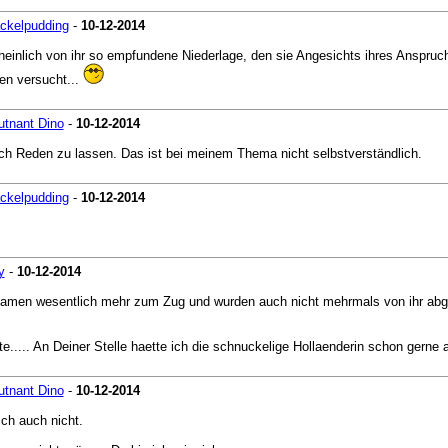
ckelpudding
-
10-12-2014
einlich von ihr so empfundene Niederlage, den sie Angesichts ihres Anspruch
en versucht...
utnant Dino
-
10-12-2014
mich Reden zu lassen. Das ist bei meinem Thema nicht selbstverständlich.
ckelpudding
-
10-12-2014
y
-
10-12-2014
en kamen wesentlich mehr zum Zug und wurden auch nicht mehrmals von ihr abg
e..... An Deiner Stelle haette ich die schnuckelige Hollaenderin schon gerne a
utnant Dino
-
10-12-2014
ch auch nicht.