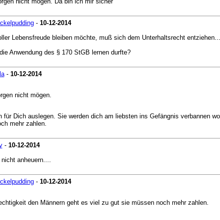
rgen nicht mögen. Da bin ich mir sicher
ckelpudding
-
10-12-2014
oller Lebensfreude bleiben möchte, muß sich dem Unterhaltsrecht entziehen...
 die Anwendung des § 170 StGB lernen durfte?
la
-
10-12-2014
rgen nicht mögen.
iven für Dich auslegen. Sie werden dich am liebsten ins Gefängnis verbanne
och mehr zahlen.
y
-
10-12-2014
nicht anheuern....
ckelpudding
-
10-12-2014
htigkeit den Männern geht es viel zu gut sie müssen noch mehr zahlen.