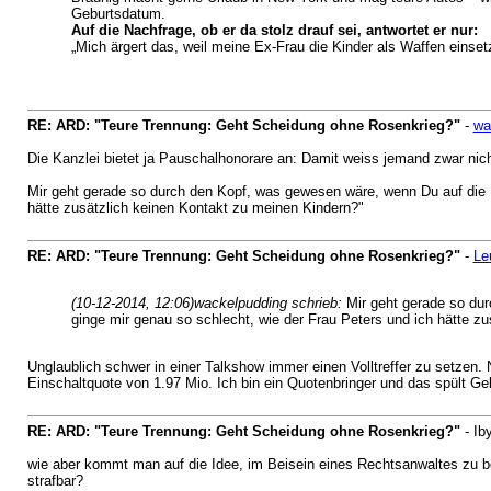
Geburtsdatum.
Auf die Nachfrage, ob er da stolz drauf sei, antwortet er nur:
„Mich ärgert das, weil meine Ex-Frau die Kinder als Waffen einsetz
RE: ARD: "Teure Trennung: Geht Scheidung ohne Rosenkrieg?"
-
wa
Die Kanzlei bietet ja Pauschalhonorare an: Damit weiss jemand zwar nich
Mir geht gerade so durch den Kopf, was gewesen wäre, wenn Du auf die 
hätte zusätzlich keinen Kontakt zu meinen Kindern?"
RE: ARD: "Teure Trennung: Geht Scheidung ohne Rosenkrieg?"
-
Le
(10-12-2014, 12:06)
wackelpudding schrieb:
Mir geht gerade so du
ginge mir genau so schlecht, wie der Frau Peters und ich hätte z
Unglaublich schwer in einer Talkshow immer einen Volltreffer zu setzen.
Einschaltquote von 1.97 Mio. Ich bin ein Quotenbringer und das spült Ge
RE: ARD: "Teure Trennung: Geht Scheidung ohne Rosenkrieg?"
- Ib
wie aber kommt man auf die Idee, im Beisein eines Rechtsanwaltes zu be
strafbar?