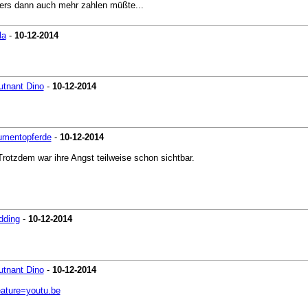
eters dann auch mehr zahlen müßte...
la
-
10-12-2014
utnant Dino
-
10-12-2014
umentopferde
-
10-12-2014
rotzdem war ihre Angst teilweise schon sichtbar.
dding
-
10-12-2014
utnant Dino
-
10-12-2014
ature=youtu.be