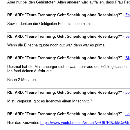
Aber nur bei den Gehirntoten: Allen anderen wird auffallen, dass Frau P
RE: ARD: "Teure Trennung: Geht Scheidung ohne Rosenkrieg?"
-
Za
Soweit denken die Geldgeilen Feministinnen nicht
RE: ARD: "Teure Trennung: Geht Scheidung ohne Rosenkrieg?"
-
Le
Wenn die Einschaltquote noch gut war, dann war es prima.
RE: ARD: "Teure Trennung: Geht Scheidung ohne Rosenkrieg?"
-
Bl
Diesmal hat die Maischberger dich etwas mehr aus der Höhle gelassen. T
Ich fand deinen Auftritt gut.
Bis in 2 Monaten...
RE: ARD: "Teure Trennung: Geht Scheidung ohne Rosenkrieg?"
-
pu
Mist, verpasst, gibt es irgendwo einen Mitschnitt ?
RE: ARD: "Teure Trennung: Geht Scheidung ohne Rosenkrieg?"
-
Le
Hier das Kurzvideo
https://www.youtube.com/watch?v=O67R9UikkCw&fe