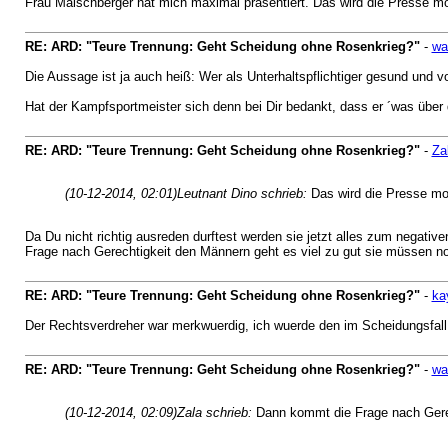
Frau Maischberger hat mich maximal präsentiert. Das wird die Presse mo
RE: ARD: "Teure Trennung: Geht Scheidung ohne Rosenkrieg?"
-
wa
Die Aussage ist ja auch heiß: Wer als Unterhaltspflichtiger gesund und v
Hat der Kampfsportmeister sich denn bei Dir bedankt, dass er ´was über
RE: ARD: "Teure Trennung: Geht Scheidung ohne Rosenkrieg?"
-
Za
(10-12-2014, 02:01)
Leutnant Dino schrieb:
Das wird die Presse mo
Da Du nicht richtig ausreden durftest werden sie jetzt alles zum negat
Frage nach Gerechtigkeit den Männern geht es viel zu gut sie müssen n
RE: ARD: "Teure Trennung: Geht Scheidung ohne Rosenkrieg?"
-
ka
Der Rechtsverdreher war merkwuerdig, ich wuerde den im Scheidungsfall 
RE: ARD: "Teure Trennung: Geht Scheidung ohne Rosenkrieg?"
-
wa
(10-12-2014, 02:09)
Zala schrieb:
Dann kommt die Frage nach Gerec