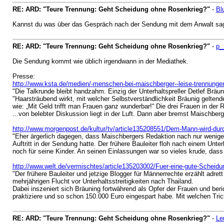
RE: ARD: "Teure Trennung: Geht Scheidung ohne Rosenkrieg?"
-
Bl
Kannst du was über das Gespräch nach der Sendung mit dem Anwalt sa
RE: ARD: "Teure Trennung: Geht Scheidung ohne Rosenkrieg?"
-
p_
Die Sendung kommt wie üblich irgendwann in der Mediathek.
Presse:
http://www.ksta.de/medien/-menschen-bei-maischberger--leise-trennun
"Die Talkrunde bleibt handzahm. Einzig der Unterhaltspreller Detlef Bräun
"Haarsträubend wirkt, mit welcher Selbstverständlichkeit Bräunig geltend
wie: „Mit Geld trifft man Frauen ganz wunderbar!“ Die drei Frauen in der
...von belebter Diskussion liegt in der Luft. Dann aber bremst Maischb
http://www.morgenpost.de/kultur/tv/article135208551/Dem-Mann-wird-dur
"Eher ärgerlich dagegen, dass Maischbergers Redaktion nach nur wenige
Auftritt in der Sendung hatte. Der frühere Bauleiter floh nach einem Unt
noch für seine Kinder. An seinen Einlassungen war so vieles krude, da
http://www.welt.de/vermischtes/article135203002/Fuer-eine-gute-Scheidu
"Der frühere Bauleiter und jetzige Blogger für Männerrechte erzählt adret
mehrjährigen Flucht vor Unterhaltsstreitigkeiten nach Thailand.
Dabei inszeniert sich Bräuning fortwährend als Opfer der Frauen und ber
praktiziere und so schon 150.000 Euro eingespart habe. Mit welchen Tricks
RE: ARD: "Teure Trennung: Geht Scheidung ohne Rosenkrieg?"
-
Le