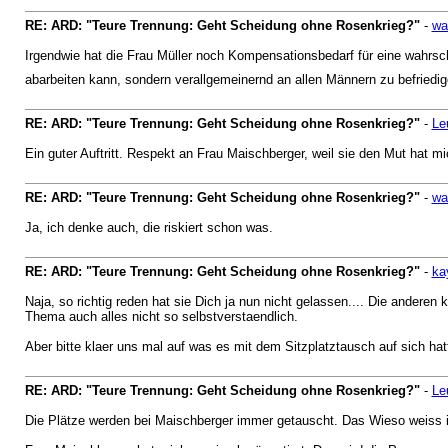
RE: ARD: "Teure Trennung: Geht Scheidung ohne Rosenkrieg?"
-
wa
Irgendwie hat die Frau Müller noch Kompensationsbedarf für eine wahrsch
abarbeiten kann, sondern verallgemeinernd an allen Männern zu befriedig
RE: ARD: "Teure Trennung: Geht Scheidung ohne Rosenkrieg?"
-
Le
Ein guter Auftritt. Respekt an Frau Maischberger, weil sie den Mut hat 
RE: ARD: "Teure Trennung: Geht Scheidung ohne Rosenkrieg?"
-
wa
Ja, ich denke auch, die riskiert schon was.
RE: ARD: "Teure Trennung: Geht Scheidung ohne Rosenkrieg?"
-
ka
Naja, so richtig reden hat sie Dich ja nun nicht gelassen.... Die ander
Thema auch alles nicht so selbstverstaendlich.
Aber bitte klaer uns mal auf was es mit dem Sitzplatztausch auf sich hatt
RE: ARD: "Teure Trennung: Geht Scheidung ohne Rosenkrieg?"
-
Le
Die Plätze werden bei Maischberger immer getauscht. Das Wieso weiss i