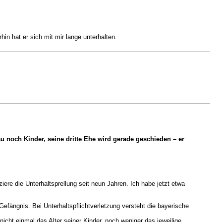
in hat er sich mit mir lange unterhalten.
au noch Kinder, seine dritte Ehe wird gerade geschieden – er
iere die Unterhaltsprellung seit neun Jahren. Ich habe jetzt etwa
Gefängnis. Bei Unterhaltspflichtverletzung versteht die bayerische
icht einmal das Alter seiner Kinder, noch weniger das jeweilige