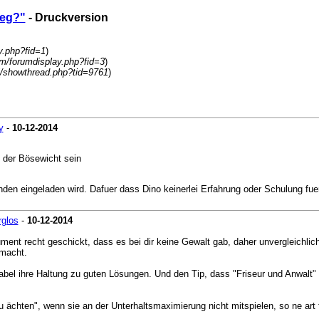
ieg?"
- Druckversion
y.php?fid=1
)
m/forumdisplay.php?fid=3
)
/showthread.php?tid=9761
)
y
-
10-12-2014
u der Bösewicht sein
en eingeladen wird. Dafuer dass Dino keinerlei Erfahrung oder Schulung fuer s
rglos
-
10-12-2014
t recht geschickt, dass es bei dir keine Gewalt gab, daher unvergleichlich
emacht.
tabel ihre Haltung zu guten Lösungen. Und den Tip, dass "Friseur und Anwalt" g
u ächten", wenn sie an der Unterhaltsmaximierung nicht mitspielen, so ne art 