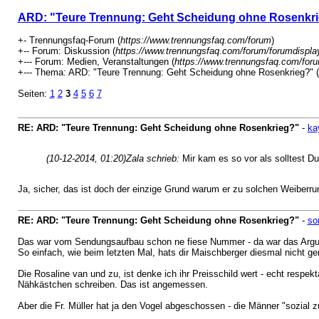
ARD: "Teure Trennung: Geht Scheidung ohne Rosenkr
+- Trennungsfaq-Forum (
https://www.trennungsfaq.com/forum
)
+-- Forum: Diskussion (
https://www.trennungsfaq.com/forum/forumdispla
+--- Forum: Medien, Veranstaltungen (
https://www.trennungsfaq.com/foru
+--- Thema: ARD: "Teure Trennung: Geht Scheidung ohne Rosenkrieg?" (
Seiten:
1
2
3
4
5
6
7
RE: ARD: "Teure Trennung: Geht Scheidung ohne Rosenkrieg?"
-
ka
(10-12-2014, 01:20)
Zala schrieb:
Mir kam es so vor als solltest D
Ja, sicher, das ist doch der einzige Grund warum er zu solchen Weiberrund
RE: ARD: "Teure Trennung: Geht Scheidung ohne Rosenkrieg?"
-
so
Das war vom Sendungsaufbau schon ne fiese Nummer - da war das Argumen
So einfach, wie beim letzten Mal, hats dir Maischberger diesmal nicht g
Die Rosaline van und zu, ist denke ich ihr Preisschild wert - echt respek
Nähkästchen schreiben. Das ist angemessen.
Aber die Fr. Müller hat ja den Vogel abgeschossen - die Männer "sozial z