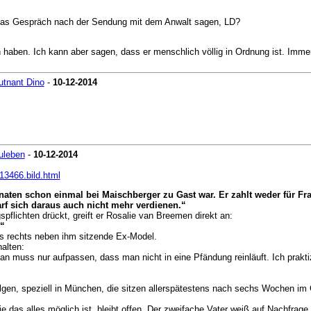
das Gespräch nach der Sendung mit dem Anwalt sagen, LD?
 haben. Ich kann aber sagen, dass er menschlich völlig in Ordnung ist. Immerh
utnant Dino
-
10-12-2014
uleben
-
10-12-2014
913466.bild.html
Monaten schon einmal bei Maischberger zu Gast war. Er zahlt weder für Fr
rf sich daraus auch nicht mehr verdienen.“
flichten drückt, greift er Rosalie van Breemen direkt an:
“
as rechts neben ihm sitzende Ex-Model.
halten:
 Man muss nur aufpassen, dass man nicht in eine Pfändung reinläuft. Ich praktiz
folgen, speziell in München, die sitzen allerspätestens nach sechs Wochen im 
das alles möglich ist, bleibt offen. Der zweifache Vater weiß auf Nachfrage n