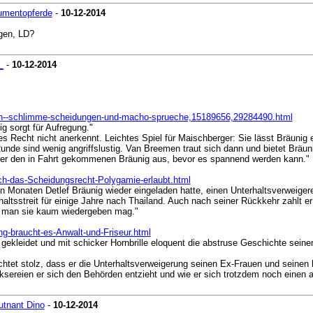
umentopferde
-
10-12-2014
gen, LD?
_
-
10-12-2014
gen--schlimme-scheidungen-und-macho-sprueche,15189656,29284490.html
ig sorgt für Aufregung."
es Recht nicht anerkennt. Leichtes Spiel für Maischberger: Sie lässt Bräunig
 Runde sind wenig angriffslustig. Van Breemen traut sich dann und bietet Bräu
erger den in Fahrt gekommenen Bräunig aus, bevor es spannend werden kann."
ch-das-Scheidungsrecht-Polygamie-erlaubt.html
n Monaten Detlef Bräunig wieder eingeladen hatte, einen Unterhaltsverweige
erhaltsstreit für einige Jahre nach Thailand. Auch nach seiner Rückkehr zahl
ss man sie kaum wiedergeben mag."
ng-braucht-es-Anwalt-und-Friseur.html
t gekleidet und mit schicker Hornbrille eloquent die abstruse Geschichte sein
ichtet stolz, dass er die Unterhaltsverweigerung seinen Ex-Frauen und seinen
ereien er sich den Behörden entzieht und wie er sich trotzdem noch einen aufw
utnant Dino
-
10-12-2014