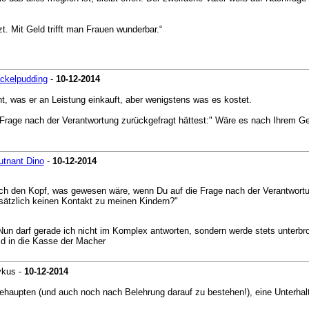
t. Mit Geld trifft man Frauen wunderbar.“
ckelpudding
-
10-12-2014
t, was er an Leistung einkauft, aber wenigstens was es kostet.
Frage nach der Verantwortung zurückgefragt hättest:" Wäre es nach Ihrem Ge
utnant Dino
-
10-12-2014
rch den Kopf, was gewesen wäre, wenn Du auf die Frage nach der Verantwort
usätzlich keinen Kontakt zu meinen Kindern?"
 Nun darf gerade ich nicht im Komplex antworten, sondern werde stets unterbr
ld in die Kasse der Macher
ykus -
10-12-2014
haupten (und auch noch nach Belehrung darauf zu bestehen!), eine Unterhalts