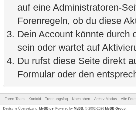
auf eine Administratoren-Se
Forenregeln, ob du diese Akt
Dein Account könnte durch d
sein oder wartet auf Aktivier
Du rufst diese Seite direkt 
Formular oder den entsprec
Foren-Team
Kontakt
Trennungsfaq
Nach oben
Archiv-Modus
Alle For
Deutsche Übersetzung:
MyBB.de
, Powered by
MyBB
, © 2002-2026
MyBB Group
.