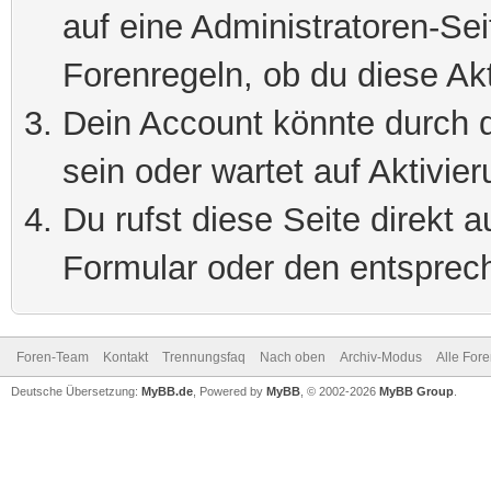
auf eine Administratoren-Se
Forenregeln, ob du diese Akt
Dein Account könnte durch d
sein oder wartet auf Aktivier
Du rufst diese Seite direkt 
Formular oder den entsprec
Foren-Team
Kontakt
Trennungsfaq
Nach oben
Archiv-Modus
Alle For
Deutsche Übersetzung:
MyBB.de
, Powered by
MyBB
, © 2002-2026
MyBB Group
.