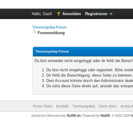
Hallo, Gast!
Anmelden
Registrieren
Trennungsfaq-Forum
Forenmeldung
Trennungsfaq-Forum
Du bist entweder nicht eingeloggt oder dir fehlt die Bere
Du bist nicht eingeloggt oder registriert. Bitte m
Dir fehlt die Berechtigung, diese Seite zu betrete
Dein Account könnte durch den Administrator deakt
Du rufst diese Seite direkt auf, anstatt das ents
Foren-Team
Kontakt
Trennungsfaq
Nach oben
Archiv
Deutsche Übersetzung:
MyBB.de
, Powered by
MyBB
, © 2002-2026