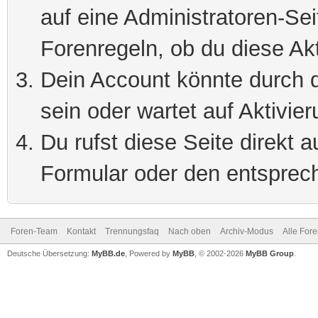
auf eine Administratoren-Se
Forenregeln, ob du diese Akt
Dein Account könnte durch d
sein oder wartet auf Aktivier
Du rufst diese Seite direkt 
Formular oder den entsprec
Foren-Team
Kontakt
Trennungsfaq
Nach oben
Archiv-Modus
Alle For
Deutsche Übersetzung:
MyBB.de
, Powered by
MyBB
, © 2002-2026
MyBB Group
.