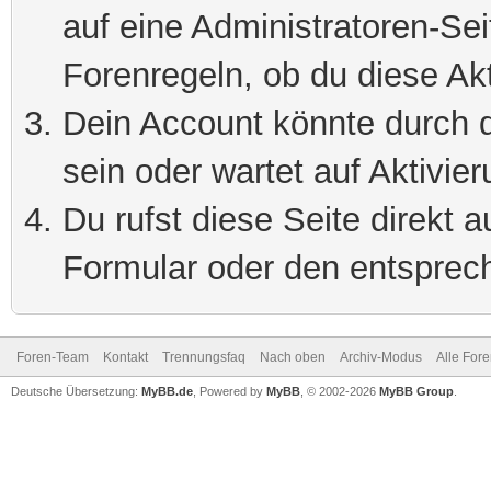
auf eine Administratoren-Se
Forenregeln, ob du diese Akt
Dein Account könnte durch d
sein oder wartet auf Aktivier
Du rufst diese Seite direkt 
Formular oder den entsprec
Foren-Team
Kontakt
Trennungsfaq
Nach oben
Archiv-Modus
Alle For
Deutsche Übersetzung:
MyBB.de
, Powered by
MyBB
, © 2002-2026
MyBB Group
.