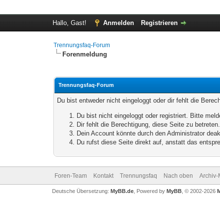
Hallo, Gast!
Anmelden
Registrieren
Trennungsfaq-Forum
Forenmeldung
Trennungsfaq-Forum
Du bist entweder nicht eingeloggt oder dir fehlt die Bere
Du bist nicht eingeloggt oder registriert. Bitte m
Dir fehlt die Berechtigung, diese Seite zu betrete
Dein Account könnte durch den Administrator deakt
Du rufst diese Seite direkt auf, anstatt das ents
Foren-Team
Kontakt
Trennungsfaq
Nach oben
Archiv
Deutsche Übersetzung:
MyBB.de
, Powered by
MyBB
, © 2002-2026