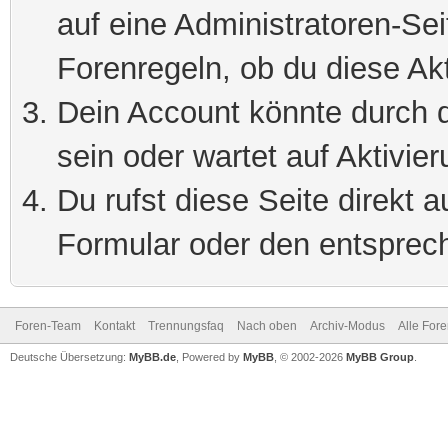
auf eine Administratoren-Se
Forenregeln, ob du diese Akt
Dein Account könnte durch d
sein oder wartet auf Aktivier
Du rufst diese Seite direkt 
Formular oder den entsprec
Foren-Team
Kontakt
Trennungsfaq
Nach oben
Archiv-Modus
Alle For
Deutsche Übersetzung:
MyBB.de
, Powered by
MyBB
, © 2002-2026
MyBB Group
.