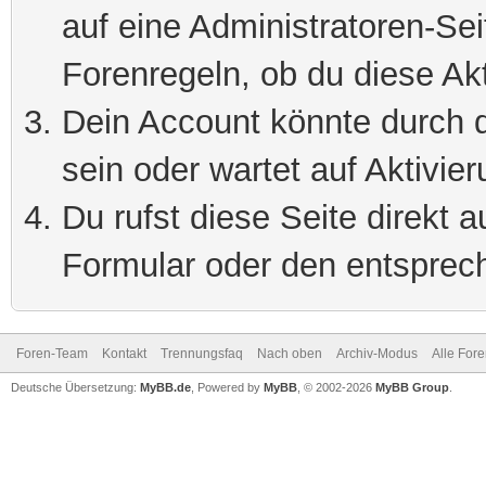
auf eine Administratoren-Se
Forenregeln, ob du diese Akt
Dein Account könnte durch d
sein oder wartet auf Aktivier
Du rufst diese Seite direkt 
Formular oder den entsprec
Foren-Team
Kontakt
Trennungsfaq
Nach oben
Archiv-Modus
Alle For
Deutsche Übersetzung:
MyBB.de
, Powered by
MyBB
, © 2002-2026
MyBB Group
.