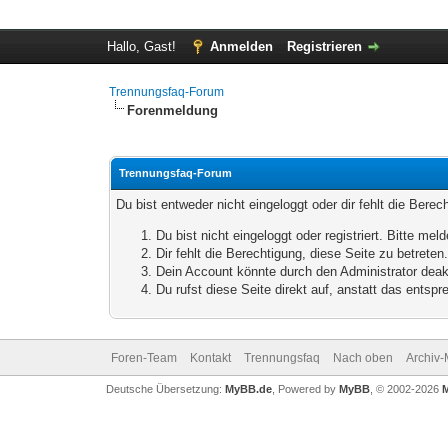
Hallo, Gast!
Anmelden
Registrieren
Trennungsfaq-Forum
Forenmeldung
Trennungsfaq-Forum
Du bist entweder nicht eingeloggt oder dir fehlt die Bere
Du bist nicht eingeloggt oder registriert. Bitte m
Dir fehlt die Berechtigung, diese Seite zu betrete
Dein Account könnte durch den Administrator deakt
Du rufst diese Seite direkt auf, anstatt das ents
Foren-Team
Kontakt
Trennungsfaq
Nach oben
Archiv
Deutsche Übersetzung:
MyBB.de
, Powered by
MyBB
, © 2002-2026