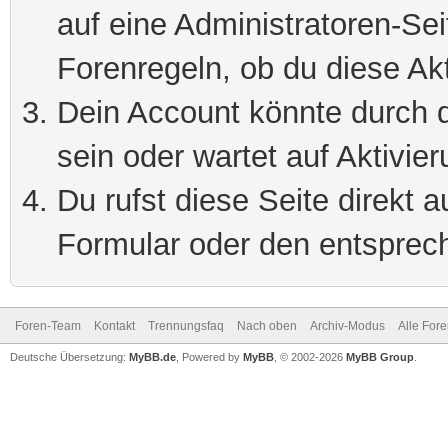
auf eine Administratoren-Se
Forenregeln, ob du diese Akt
Dein Account könnte durch d
sein oder wartet auf Aktivier
Du rufst diese Seite direkt 
Formular oder den entsprec
Foren-Team
Kontakt
Trennungsfaq
Nach oben
Archiv-Modus
Alle For
Deutsche Übersetzung:
MyBB.de
, Powered by
MyBB
, © 2002-2026
MyBB Group
.