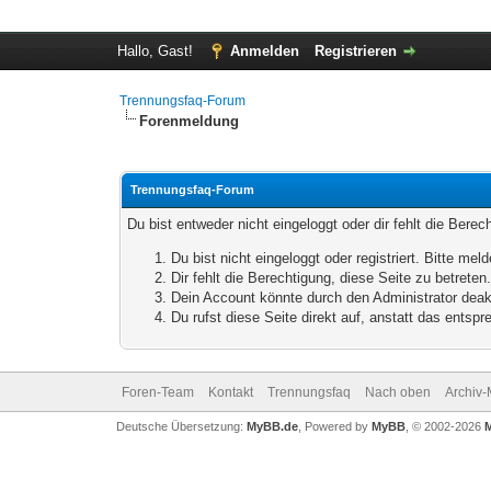
Hallo, Gast!
Anmelden
Registrieren
Trennungsfaq-Forum
Forenmeldung
Trennungsfaq-Forum
Du bist entweder nicht eingeloggt oder dir fehlt die Bere
Du bist nicht eingeloggt oder registriert. Bitte m
Dir fehlt die Berechtigung, diese Seite zu betrete
Dein Account könnte durch den Administrator deakt
Du rufst diese Seite direkt auf, anstatt das ents
Foren-Team
Kontakt
Trennungsfaq
Nach oben
Archiv
Deutsche Übersetzung:
MyBB.de
, Powered by
MyBB
, © 2002-2026