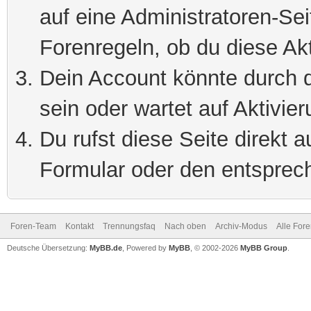
auf eine Administratoren-Se
Forenregeln, ob du diese Akt
Dein Account könnte durch d
sein oder wartet auf Aktivier
Du rufst diese Seite direkt 
Formular oder den entsprec
Foren-Team
Kontakt
Trennungsfaq
Nach oben
Archiv-Modus
Alle For
Deutsche Übersetzung:
MyBB.de
, Powered by
MyBB
, © 2002-2026
MyBB Group
.