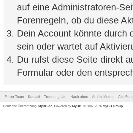
auf eine Administratoren-Se
Forenregeln, ob du diese Akt
Dein Account könnte durch d
sein oder wartet auf Aktivier
Du rufst diese Seite direkt 
Formular oder den entsprec
Foren-Team
Kontakt
Trennungsfaq
Nach oben
Archiv-Modus
Alle For
Deutsche Übersetzung:
MyBB.de
, Powered by
MyBB
, © 2002-2026
MyBB Group
.