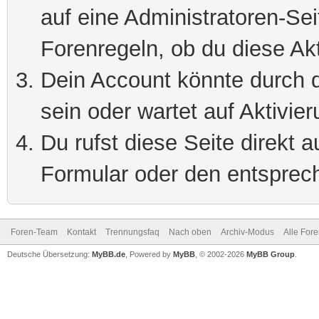
auf eine Administratoren-Se
Forenregeln, ob du diese Akt
Dein Account könnte durch d
sein oder wartet auf Aktivier
Du rufst diese Seite direkt 
Formular oder den entsprec
Foren-Team
Kontakt
Trennungsfaq
Nach oben
Archiv-Modus
Alle For
Deutsche Übersetzung:
MyBB.de
, Powered by
MyBB
, © 2002-2026
MyBB Group
.