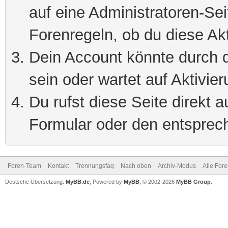
auf eine Administratoren-Se
Forenregeln, ob du diese Akt
Dein Account könnte durch d
sein oder wartet auf Aktivier
Du rufst diese Seite direkt 
Formular oder den entsprec
Foren-Team
Kontakt
Trennungsfaq
Nach oben
Archiv-Modus
Alle For
Deutsche Übersetzung:
MyBB.de
, Powered by
MyBB
, © 2002-2026
MyBB Group
.