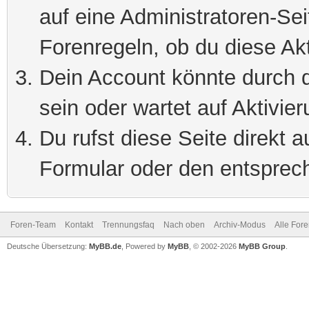
auf eine Administratoren-Se
Forenregeln, ob du diese Akt
Dein Account könnte durch d
sein oder wartet auf Aktivier
Du rufst diese Seite direkt 
Formular oder den entsprec
Foren-Team
Kontakt
Trennungsfaq
Nach oben
Archiv-Modus
Alle For
Deutsche Übersetzung:
MyBB.de
, Powered by
MyBB
, © 2002-2026
MyBB Group
.