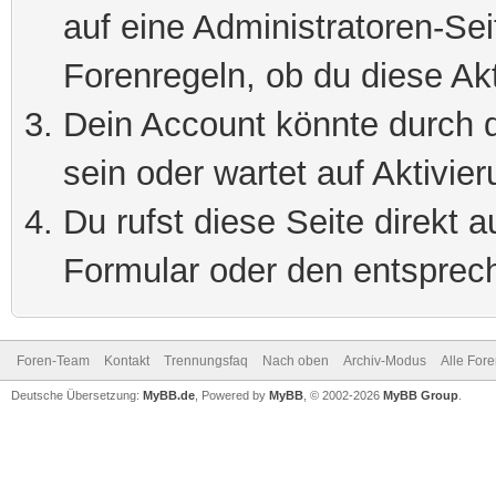
auf eine Administratoren-Se
Forenregeln, ob du diese Akt
Dein Account könnte durch d
sein oder wartet auf Aktivier
Du rufst diese Seite direkt 
Formular oder den entsprec
Foren-Team
Kontakt
Trennungsfaq
Nach oben
Archiv-Modus
Alle For
Deutsche Übersetzung:
MyBB.de
, Powered by
MyBB
, © 2002-2026
MyBB Group
.