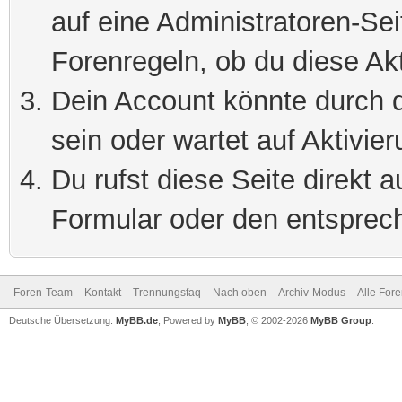
auf eine Administratoren-Se
Forenregeln, ob du diese Akt
Dein Account könnte durch d
sein oder wartet auf Aktivier
Du rufst diese Seite direkt 
Formular oder den entsprec
Foren-Team
Kontakt
Trennungsfaq
Nach oben
Archiv-Modus
Alle For
Deutsche Übersetzung:
MyBB.de
, Powered by
MyBB
, © 2002-2026
MyBB Group
.