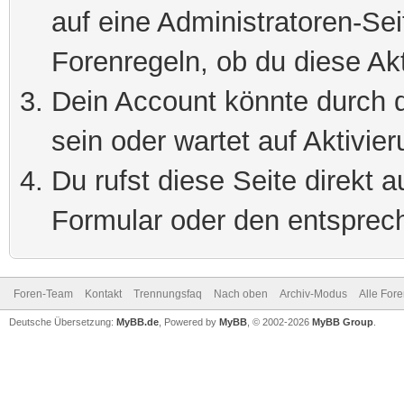
auf eine Administratoren-Se
Forenregeln, ob du diese Akt
Dein Account könnte durch d
sein oder wartet auf Aktivier
Du rufst diese Seite direkt 
Formular oder den entsprec
Foren-Team
Kontakt
Trennungsfaq
Nach oben
Archiv-Modus
Alle For
Deutsche Übersetzung:
MyBB.de
, Powered by
MyBB
, © 2002-2026
MyBB Group
.