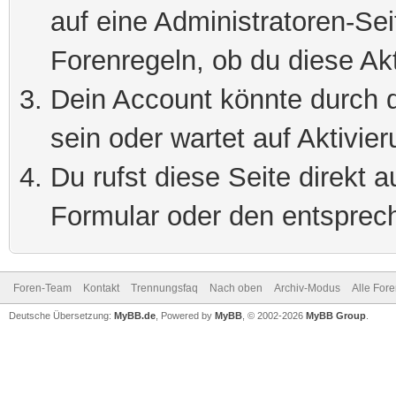
auf eine Administratoren-Se
Forenregeln, ob du diese Akt
Dein Account könnte durch d
sein oder wartet auf Aktivier
Du rufst diese Seite direkt 
Formular oder den entsprec
Foren-Team
Kontakt
Trennungsfaq
Nach oben
Archiv-Modus
Alle For
Deutsche Übersetzung:
MyBB.de
, Powered by
MyBB
, © 2002-2026
MyBB Group
.