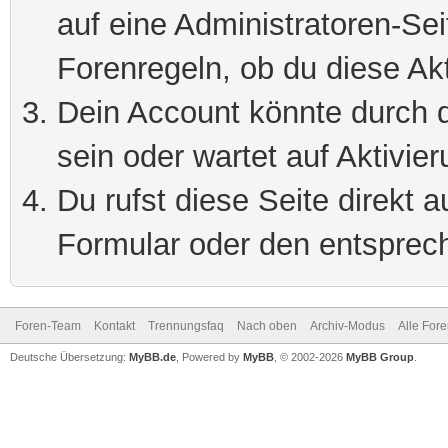
auf eine Administratoren-Se
Forenregeln, ob du diese Akt
Dein Account könnte durch d
sein oder wartet auf Aktivier
Du rufst diese Seite direkt 
Formular oder den entsprec
Foren-Team
Kontakt
Trennungsfaq
Nach oben
Archiv-Modus
Alle For
Deutsche Übersetzung:
MyBB.de
, Powered by
MyBB
, © 2002-2026
MyBB Group
.