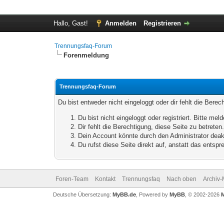
Hallo, Gast!
Anmelden
Registrieren
Trennungsfaq-Forum
Forenmeldung
Trennungsfaq-Forum
Du bist entweder nicht eingeloggt oder dir fehlt die Bere
Du bist nicht eingeloggt oder registriert. Bitte m
Dir fehlt die Berechtigung, diese Seite zu betrete
Dein Account könnte durch den Administrator deakt
Du rufst diese Seite direkt auf, anstatt das ents
Foren-Team
Kontakt
Trennungsfaq
Nach oben
Archiv
Deutsche Übersetzung:
MyBB.de
, Powered by
MyBB
, © 2002-2026