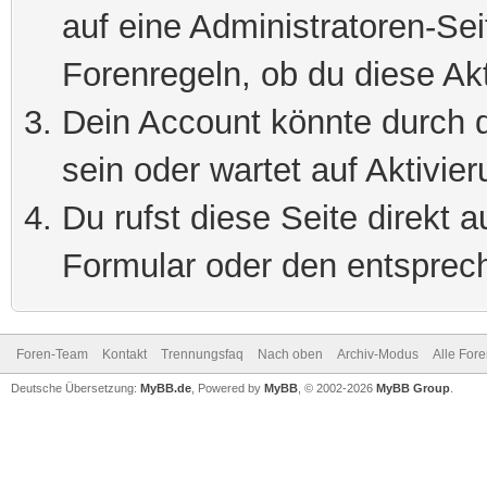
auf eine Administratoren-Se
Forenregeln, ob du diese Akt
Dein Account könnte durch d
sein oder wartet auf Aktivier
Du rufst diese Seite direkt 
Formular oder den entsprec
Foren-Team
Kontakt
Trennungsfaq
Nach oben
Archiv-Modus
Alle For
Deutsche Übersetzung:
MyBB.de
, Powered by
MyBB
, © 2002-2026
MyBB Group
.