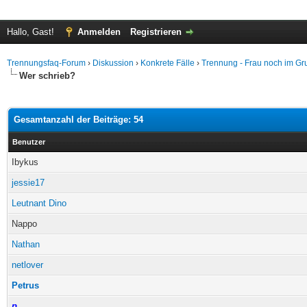
Hallo, Gast!
Anmelden
Registrieren
Trennungsfaq-Forum
›
Diskussion
›
Konkrete Fälle
›
Trennung - Frau noch im G
Wer schrieb?
Gesamtanzahl der Beiträge: 54
Benutzer
Ibykus
jessie17
Leutnant Dino
Nappo
Nathan
netlover
Petrus
p__