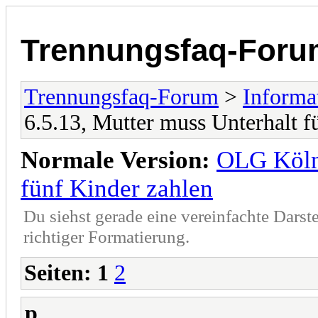
Trennungsfaq-Foru
Trennungsfaq-Forum
>
Informa
6.5.13, Mutter muss Unterhalt f
Normale Version:
OLG Köln 
fünf Kinder zahlen
Du siehst gerade eine vereinfachte Darst
richtiger Formatierung.
Seiten:
1
2
p__