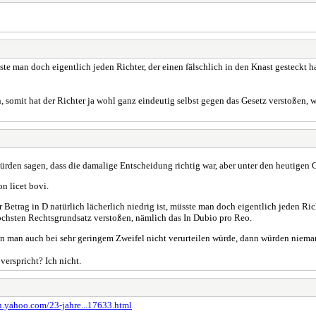
ste man doch eigentlich jeden Richter, der einen fälschlich in den Knast gesteckt h
n, somit hat der Richter ja wohl ganz eindeutig selbst gegen das Gesetz verstoßen,
rden sagen, dass die damalige Entscheidung richtig war, aber unter den heutigen G
n licet bovi.
Betrag in D natürlich lächerlich niedrig ist, müsste man doch eigentlich jeden Rich
höchsten Rechtsgrundsatz verstoßen, nämlich das In Dubio pro Reo.
n man auch bei sehr geringem Zweifel nicht verurteilen würde, dann würden nieman
verspricht? Ich nicht.
en.yahoo.com/23-jahre...17633.html