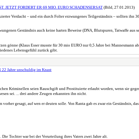
ST. JETZT FORDERT ER 69 MIO. EURO SCHADENSERSAT
(Bild, 27.01.2013)
ruierter Verdacht – und ein durch Folter erzwungenes Teilgeständnis – sollten ihn 3
rzwungenen Geständnis auch keine harten Beweise (DNA, Blutspuren, Tatwaffe aus sein
n gönne (Klaus Esser musste für 30 mio EURO nur 0,5 Jahre bei Mannesmann absitz
iedenes Lebensgefühl zurück gibt.
 Jahre unschuldig im Knast
hrlichen Kriminellen seien Rauschgift und Prostituierte erlaubt worden, wenn sie g
esen sei. ... drei andere Zeugen erkannten ihn nicht.
 ihm vorher gesagt, auf wen er deuten solle. Von Ranta gab es zwar ein Geständnis, d
Die Tochter war bei der Verurteilung ihres Vaters zwei Jahre alt.