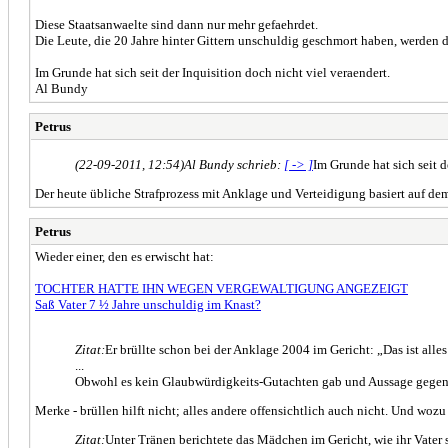
Diese Staatsanwaelte sind dann nur mehr gefaehrdet.
Die Leute, die 20 Jahre hinter Gittern unschuldig geschmort haben, werden 
Im Grunde hat sich seit der Inquisition doch nicht viel veraendert.
Al Bundy
Petrus
(22-09-2011, 12:54)
Al Bundy schrieb:
[ -> ]
Im Grunde hat sich seit d
Der heute übliche Strafprozess mit Anklage und Verteidigung basiert auf dem
Petrus
Wieder einer, den es erwischt hat:
TOCHTER HATTE IHN WEGEN VERGEWALTIGUNG ANGEZEIGT
Saß Vater 7 ½ Jahre unschuldig im Knast?
Zitat:
Er brüllte schon bei der Anklage 2004 im Gericht: „Das ist alle
...
Obwohl es kein Glaubwürdigkeits-Gutachten gab und Aussage gegen A
Merke - brüllen hilft nicht; alles andere offensichtlich auch nicht. Und wo
Zitat:
Unter Tränen berichtete das Mädchen im Gericht, wie ihr Vater