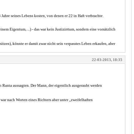
6 Jahre seines Lebens kosten, von denen er 22 in Haft verbrachte.
em Eigentum, ...) - das war kein Justizirrtum, sondern eine vorsätzlich
en), könnte er damit zwar nicht sein verpasstes Leben erkaufen, aber
22-03-2013, 18:35
egen Ranta aussagten. Der Mann, der eigentlich ausgeraubt werden
as war nach Worten eines Richters aber unter „zweifelhaften