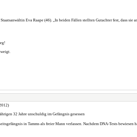
taatsanwältin Eva Raape (46). „In beiden Fällen stellten Gutachter fest, dass sie an
ieg!
hweigt.
.2012)
hrigen 32 Jahre unschuldig im Gefängnis gesessen
itsgefängnis in Tamms als freier Mann verlassen. Nachdem DNA-Tests bewiesen hatt