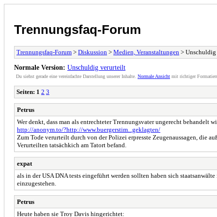
Trennungsfaq-Forum
Trennungsfaq-Forum
>
Diskussion
>
Medien, Veranstaltungen
> Unschuldig 
Normale Version:
Unschuldig verurteilt
Du siehst gerade eine vereinfachte Darstellung unserer Inhalte.
Normale Ansicht
mit richtiger Formatier
Seiten:
1
2
3
Petrus
Wer denkt, dass man als entrechteter Trennungsvater ungerecht behandelt wird
http://anonym.to/?http://www.buergerstim...geklagten/
Zum Tode verurteilt durch von der Polizei erpresste Zeugenaussagen, die a
Verurteilten tatsächkich am Tatort befand.
expat
als in der USA DNA tests eingeführt werden sollten haben sich staatsanwälte
einzugestehen.
Petrus
Heute haben sie Troy Davis hingerichtet: