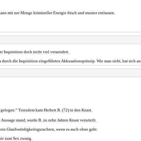
dann mit ner Menge krimineller Energie frisch und munter entlassen.
er Inquisition doch nicht viel veraendert.
 durch die Inquisition eingeführten Akkusationsprinzip. Wie man sieht, hat sich an 
s gelogen.“ Trotzdem kam Herbert B. (72) in den Knast.
ussage stand, wurde B. zu zehn Jahren Knast verurteilt.
zu ein Glaubwürdigkeitsgutachten, wenn es auch ohne geht.
 sie zum Sex zwang.