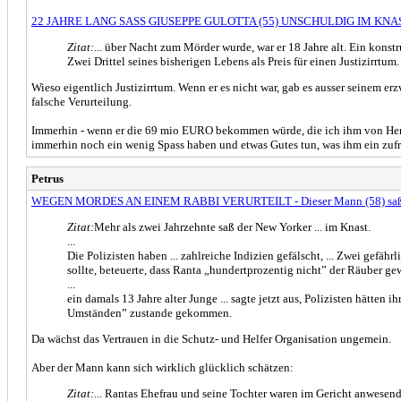
22 JAHRE LANG SASS GIUSEPPE GULOTTA (55) UNSCHULDIG IM KNA
Zitat:
... über Nacht zum Mörder wurde, war er 18 Jahre alt. Ein konst
Zwei Drittel seines bisherigen Lebens als Preis für einen Justizirrtum.
Wieso eigentlich Justizirrtum. Wenn er es nicht war, gab es ausser seinem e
falsche Verurteilung.
Immerhin - wenn er die 69 mio EURO bekommen würde, die ich ihm von Herze
immerhin noch ein wenig Spass haben und etwas Gutes tun, was ihm ein zufr
Petrus
WEGEN MORDES AN EINEM RABBI VERURTEILT - Dieser Mann (58) saß 22
Zitat:
Mehr als zwei Jahrzehnte saß der New Yorker ... im Knast.
...
Die Polizisten haben ... zahlreiche Indizien gefälscht, ... Zwei gefä
sollte, beteuerte, dass Ranta „hundertprozentig nicht” der Räuber gew
...
ein damals 13 Jahre alter Junge ... sagte jetzt aus, Polizisten hätten
Umständen” zustande gekommen.
Da wächst das Vertrauen in die Schutz- und Helfer Organisation ungemein.
Aber der Mann kann sich wirklich glücklich schätzen:
Zitat:
... Rantas Ehefrau und seine Tochter waren im Gericht anwesend. 