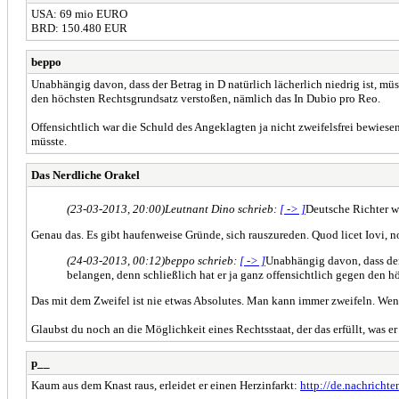
USA: 69 mio EURO
BRD: 150.480 EUR
beppo
Unabhängig davon, dass der Betrag in D natürlich lächerlich niedrig ist, müs
den höchsten Rechtsgrundsatz verstoßen, nämlich das In Dubio pro Reo.
Offensichtlich war die Schuld des Angeklagten ja nicht zweifelsfrei bewiese
müsste.
Das Nerdliche Orakel
(23-03-2013, 20:00)
Leutnant Dino schrieb:
[ -> ]
Deutsche Richter wü
Genau das. Es gibt haufenweise Gründe, sich rauszureden. Quod licet Iovi, no
(24-03-2013, 00:12)
beppo schrieb:
[ -> ]
Unabhängig davon, dass der 
belangen, denn schließlich hat er ja ganz offensichtlich gegen den 
Das mit dem Zweifel ist nie etwas Absolutes. Man kann immer zweifeln. Wen
Glaubst du noch an die Möglichkeit eines Rechtsstaat, der das erfüllt, was er 
p__
Kaum aus dem Knast raus, erleidet er einen Herzinfarkt:
http://de.nachricht