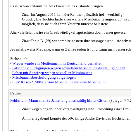
Es ist schon erstaunlich, was Frauen alles zustande bringen.
Zitat:
Im August 2011 kam der Rentner plötzlich frei – vorläufig!
Grund: „Die Tochter hatte zwei weitere Missbräuche angezeigt“, sagt S
möglich, dass sie auch ihren Vater zu unrecht belastete.“
Aha - vielleicht wäre ein Glaubwürdigkeitsgutachten doch besser gewesen.
Zitat:
Tanja B. (29) wiederholte gestern ihre Aussage nicht – sie schw
Jedenfalls weiss Madame, wann es Zeit zu reden ist und wann man besser sc
Siehe auch:
-
Wieder wurde ein Medienmann in Deutschland verhaftet
-
Falschbeschuldigungen wegen sexuellem Missbrauch durch Jugendamt
-
Leben mit Anzeigen wegen sexuellen Missbrauchs
-
Missbrauchsbeschuldigung aufgeflogen
-
EGMR Bsw21508/02 zum Missbrauch mit dem Missbrauch
Petrus
Fehlurteil - Mann sitzt 32 Jahre lang unschuldig hinter Gittern
(Spiegel, 7.7
Zitat:
wegen angeblicher Vergewaltigung und Ermordung einer Dreijä
...
Am Freitagabend konnte der 50-Jährige Andre Davis das Hochsicherhe
...